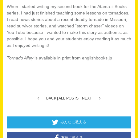
When I started writing my second book for the Atama-ii Books
series, I had just finished teaching some lessons on tornadoes.
I read news stories about a recent deadly tornado in Missouri,
read survivor stories, and watched “storm chaser” videos on
You Tube because I wanted to make this story as authentic as
possible. I hope you and your students enjoy reading it as much
as I enjoyed writing it!
Tornado Alley
is available in print from englishbooks.jp
BACK
ALL POSTS
NEXT
みんなに教える
友達に教える