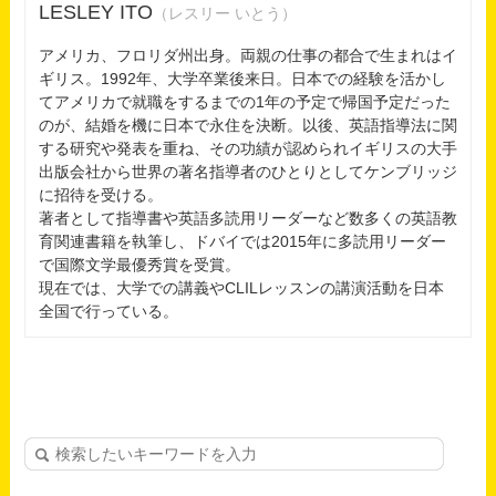
LESLEY ITO
（レスリー いとう）
アメリカ、フロリダ州出身。両親の仕事の都合で生まれはイ
ギリス。1992年、大学卒業後来日。日本での経験を活かし
てアメリカで就職をするまでの1年の予定で帰国予定だった
のが、結婚を機に日本で永住を決断。以後、英語指導法に関
する研究や発表を重ね、その功績が認められイギリスの大手
出版会社から世界の著名指導者のひとりとしてケンブリッジ
に招待を受ける。
著者として指導書や英語多読用リーダーなど数多くの英語教
育関連書籍を執筆し、ドバイでは2015年に多読用リーダー
で国際文学最優秀賞を受賞。
現在では、大学での講義やCLILレッスンの講演活動を日本
全国で行っている。