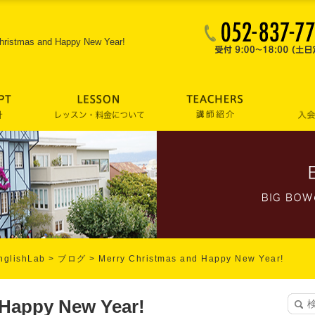
hristmas and Happy New Year!
lishLab
>
ブログ
>
Merry Christmas and Happy New Year!
 Happy New Year!