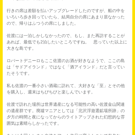
行きの席は差額を払いアップグレードしたのですが、船の中を
いろいろ歩き回っていたら、結局自分の席にあまり居なかった
ので、帰りはふつうの席にしました。
佐渡には一泊しかしなかったので、もし、また再訪することが
あれば、最低でも2泊したいところですね。 思っていた以上に
大きな島です。
ロバートデニーロもここ佐渡のお酒が好きなようで、ここの島
は「サドアイランド」ではなく「酒アイランド」だと言ってい
たそうです。
私も佐渡の一番小さい酒蔵に訪れて、大好きな「至」とその他
を購入し、週末はちびちびと楽しんでいます。
佐渡で訪れた場所は世界遺産になる可能性の高い佐渡金山関連
の遺産群です。廃墟マニアとしては「北沢浮遊選鉱場所跡」の
夕方の時間と夜になってからのライトアップされた幻想的な雰
囲気は素晴らしかったです。