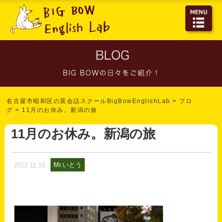
名古屋市昭和区の英会話スクールBigBowEnglishLab
>
ブロ
グ
>
11月のお休み。新潟の旅
11月のお休み。新潟の旅
Mr.いとう
2022.11.16