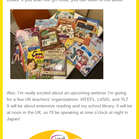
Also, I'm really excited about an upcoming webinar I'm giving
for a few UK teachers' organizations: IATEFL, LitSIG, and YLT.
It will be about extensive reading and my school library. It will be
at noon in the UK, so I'll be speaking at nine o'clock at night in
Japan!