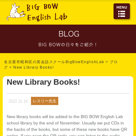
名古屋市昭和区の英会話スクールBigBowEnglishLab
>
ブロ
グ
>
New Library Books!
New Library Books!
レスリー先生
2022.11.16
New library books will be added to the BIG BOW English Lab
school library by the end of November. Usually we put CDs in
the backs of the books, but some of these new books have QR
codes. If you scan the QR code, you can listen to the audio.