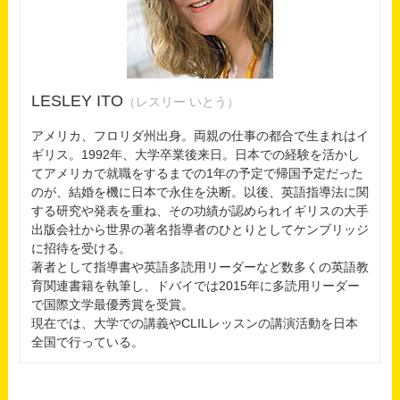
LESLEY ITO
（レスリー いとう）
アメリカ、フロリダ州出身。両親の仕事の都合で生まれはイ
ギリス。1992年、大学卒業後来日。日本での経験を活かし
てアメリカで就職をするまでの1年の予定で帰国予定だった
のが、結婚を機に日本で永住を決断。以後、英語指導法に関
する研究や発表を重ね、その功績が認められイギリスの大手
出版会社から世界の著名指導者のひとりとしてケンブリッジ
に招待を受ける。
著者として指導書や英語多読用リーダーなど数多くの英語教
育関連書籍を執筆し、ドバイでは2015年に多読用リーダー
で国際文学最優秀賞を受賞。
現在では、大学での講義やCLILレッスンの講演活動を日本
全国で行っている。