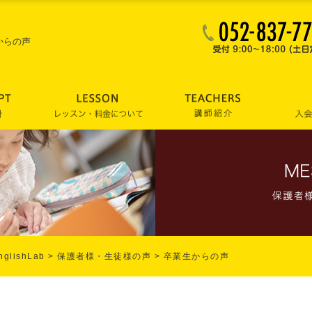
からの声
lishLab
>
保護者様・生徒様の声
>
卒業生からの声