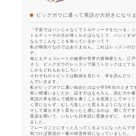
ビッグボウに通って英語が大好きになり
「宇宙ではパンじゃなくてトルティーヤをたべる」っ
トルティーヤの方が薄くかさばらなくて、パンくずが
なんでこんなことを知っているかって？
私が物知りなのではありません。これはレッスンのひ
す。
他にもチョコレートの秘密や世界の冒険家たち、江戸
そう、ビックボウのレッスンで扱うトピックはとても
しかもどれもおもしろい！
それぞれのトピックは動画を見たり、本を読んだり、
んでいきます。
私がビッグボウに通い始めたのは小学5年生のときで
長い間通いましたが、話す力はもちろん、読む力や書
英語の本を読んで感想を書くことを宿題としてやって
く苦にならず、むしろ楽しいと思えるようになりまし
そして最も大きく変わったと感じるのは、聞く力です
英語を聞いて、いちいち日本語に変換せずに、そのま
ました。
フレーズごとにすっと入ってくるようになったんです
気づけば英語が一番の得意科目になっていました。