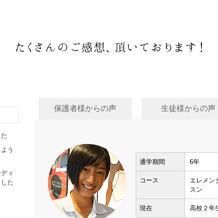
保護者様からの声
生徒様からの声
した
るよう
通学期間
6年
ーディ
コース
エレメン
ました
スン
現在
高校２年