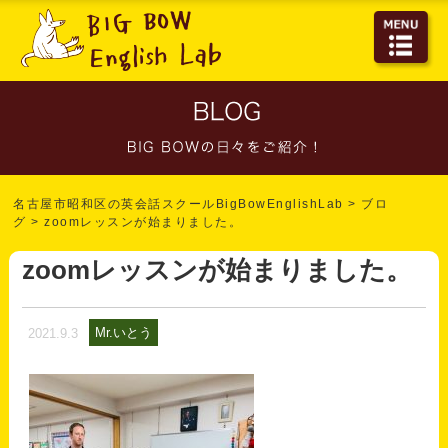
名古屋市昭和区の英会話スクールBigBowEnglishLab
>
ブロ
グ
>
zoomレッスンが始まりました。
zoomレッスンが始まりました。
Mr.いとう
2021.9.3