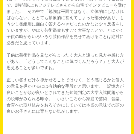
で、2時間以上もフジテレビさんから自宅でインタビューを受け
ました。 その中で「勉強は平面ではなく、立体的にしなけれ
ばならない」ととても抽象的に答えてしまった部分があり、も
う少し番組用に面白く答えるべきだったのかなと少々反省をし
ていますが、やはり芸術鑑賞もすごく大事なことで、とにかく
子供の時からいろいろな芸術作品を見せてあげることは絶対に
必要だと思っています。
子供は芸術作品を見ながらまったく大人と違った見方や感じ方
があり、「どうしてこんなことに気づくんだろう？」と大人が
思えることが多いですね。
正しい答えだけを導かせることではなく、どう感じるかと個人
の意見を導かせるには有効的な手段だと思います。 記憶力が
良いことが頭が良いとされてきた知能判定の大学入試問題から
の脱却がみられる昨今。 小さいころから家庭で芸術、音楽、
食育への取り組みをおろそかにしていては本当の意味での頭の
良いお子さんには育たない気がします。