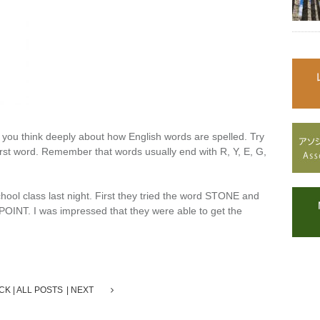
f you think deeply about how English words are spelled. Try
irst word. Remember that words usually end with R, Y, E, G,
ool class last night. First they tried the word STONE and
POINT. I was impressed that they were able to get the
CK
ALL POSTS
NEXT