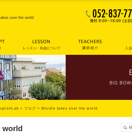
takes over the world
lishLab
>
ブログ
>
Wordle takes over the world
e world