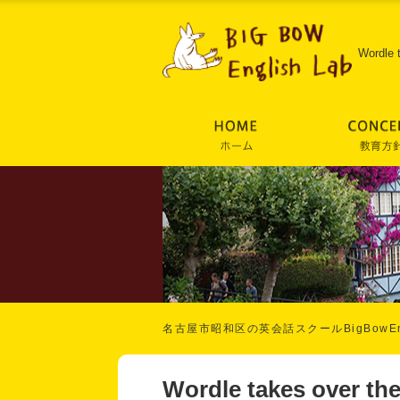
Wordle 
名古屋市昭和区の英会話スクールBigBowEng
Wordle takes over th