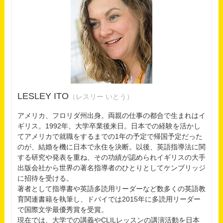
LESLEY ITO
（レスリー いとう）
アメリカ、フロリダ州出身。両親の仕事の都合で生まれはイ
ギリス。1992年、大学卒業後来日。日本での経験を活かし
てアメリカで就職をするまでの1年の予定で帰国予定だった
のが、結婚を機に日本で永住を決断。以後、英語指導法に関
する研究や発表を重ね、その功績が認められイギリスの大手
出版会社から世界の著名指導者のひとりとしてケンブリッジ
に招待を受ける。
著者として指導書や英語多読用リーダーなど数多くの英語教
育関連書籍を執筆し、ドバイでは2015年に多読用リーダー
で国際文学最優秀賞を受賞。
現在では、大学での講義やCLILレッスンの講演活動を日本